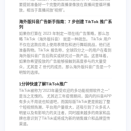
要提前准备好一个完整的直播录像放在直播间里循环播
放，相当于直播间放“视频”。
海外版抖音广告新手指南：7 步创建 TikTok 推广系
列
如果你打算在 2023 年制定一项在线广告策略，那么忽
略 TikTok（海外版抖音） 就是一种疏忽。 TikTok 用户
不仅在这款应用上使用表情包和进行舞蹈挑战，他们还
准备购物。TikTok 报告称，全球四分之一的用户在看到
海外版抖音广告后购买或研究过一款产品。这意味着，
如果你希望投放的广告能够接触到高度参与的大量受
众，尤其是 Z 世代的成员，那么海外版抖音广告是一个
明智的选择。
1分钟快速了解TikTok推广
TikTok被称为“2023年最受欢迎的多功能视频软件之一”
是当之无愧的。 尤其近三年疫情期间，国内的抖音APP
有多火不用说也知道吧，而国际版TikTok更是掀起了整
个短视频热潮，平台用户量很大，还吸引到了众多名人
明星以及有影响力的关注者，同时越来越多的商家和品
牌也意识到了TikTok或将成为新的销售媒介和品牌宣传
渠道。